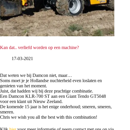
Kan dat.. verliefd worden op een machine?
17-03-2021
Dat weten we bij Damcon niet, maar…
Soms moet je je Hollandse nuchterheid even loslaten en
genieten van het moment.
Juist, dat hadden wij bij deze prachtige combinatie.
Een Damcon KLR-700 ST aan een Giant Tendo GT5048
voor een klant uit Nieuw Zeeland.
De komende 15 jaar is het enige onderhoud; smeren, smeren,
smeren.
Chris we wish you all the best with this combination!
Klik
hier
voor meer informatie of neem contact met ons op via