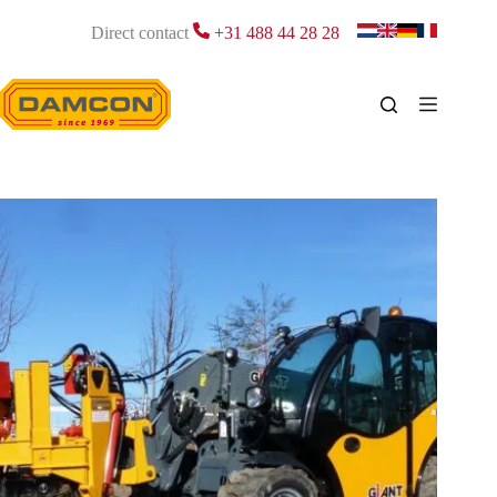
Ga
naar
Direct contact
+31 488 44 28 28
de
inhoud