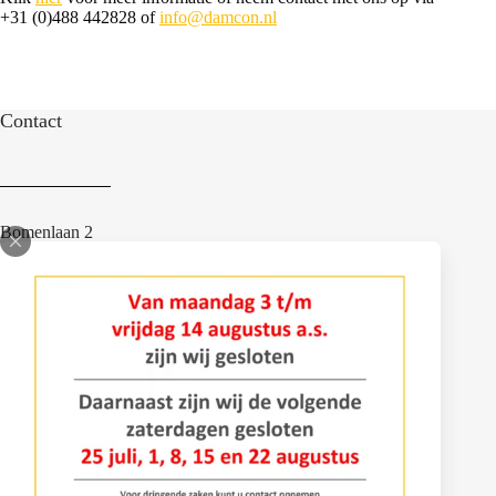
+31 (0)488 442828 of
info@damcon.nl
Contact
Bomenlaan 2
4043 KD Opheusden
+31 (0)488 – 442828
info@damcon.nl