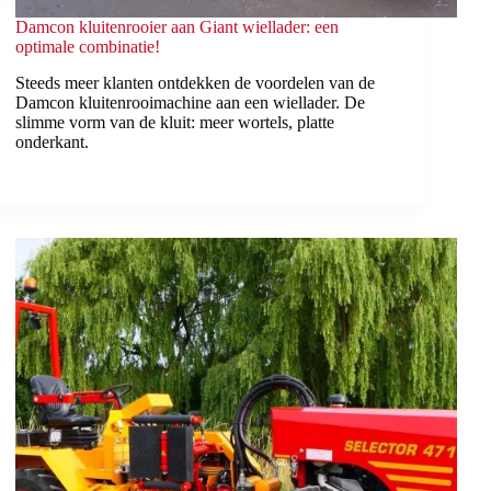
Damcon kluitenrooier aan Giant wiellader: een
optimale combinatie!
Steeds meer klanten ontdekken de voordelen van de
Damcon kluitenrooimachine aan een wiellader. De
slimme vorm van de kluit: meer wortels, platte
onderkant.