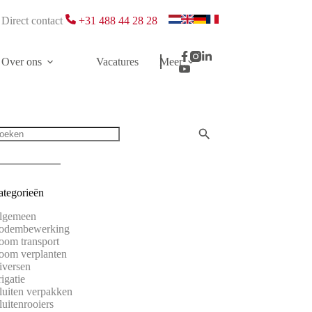
Direct contact
+31 488 44 28 28
Over ons
Vacatures
Meer
ategorieën
lgemeen
odembewerking
oom transport
oom verplanten
iversen
rigatie
luiten verpakken
uitenrooiers