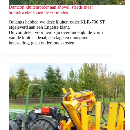
Damcon kluitenrooier aan shovel; steeds meer
boomkwekers zien de voordelen!
Onlangs hebben we deze kluitenrooier KLR-700 ST
afgeleverd aan een Engelse klant.
De voordelen voor hem zijn overduidelijk: de vorm
van de kluit is ideaal, een lage en duurzame
investering, geen onderhoudskosten.