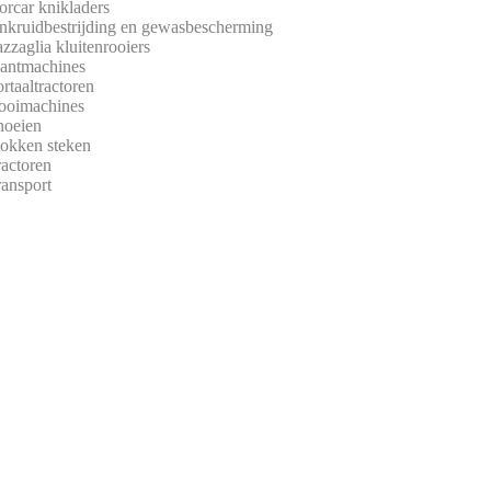
orcar knikladers
nkruidbestrijding en gewasbescherming
zzaglia kluitenrooiers
lantmachines
rtaaltractoren
ooimachines
noeien
tokken steken
ractoren
ransport