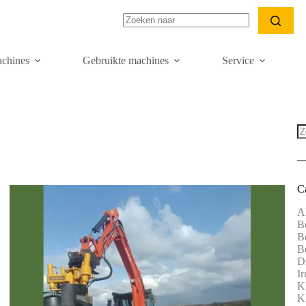
Geen
resultaten
chines
Gebruikte machines
Service
C
A
B
B
B
D
Ir
K
Kl