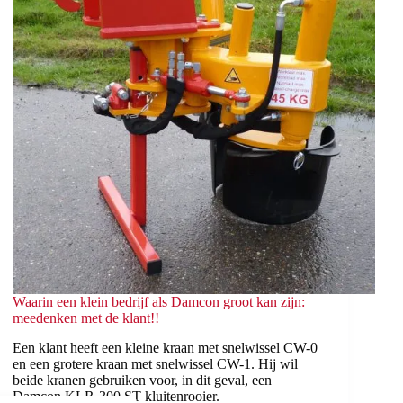
Waarin een klein bedrijf als Damcon groot kan zijn:
meedenken met de klant!!
Een klant heeft een kleine kraan met snelwissel CW-0
en een grotere kraan met snelwissel CW-1. Hij wil
beide kranen gebruiken voor, in dit geval, een
Damcon KLR-300 ST kluitenrooier.