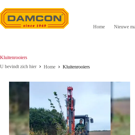
Ga
naar
de
inhoud
Home
Nieuwe ma
Kluitenrooiers
Home
Kluitenrooiers