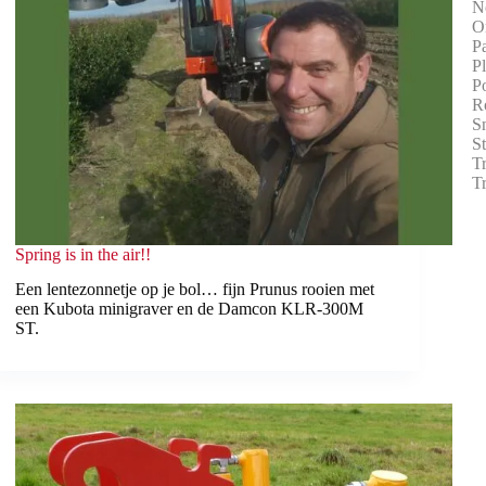
N
O
Pa
P
Po
R
S
S
T
T
Spring is in the air!!
Een lentezonnetje op je bol… fijn Prunus rooien met
een Kubota minigraver en de Damcon KLR-300M
ST.