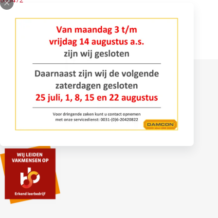
Gebruikte Damcon rooimachine; met elektrische bediening.
Contact
Bomenlaan 2
4043 KD Opheusden
+31 (0)488 – 442828
info@damcon.nl