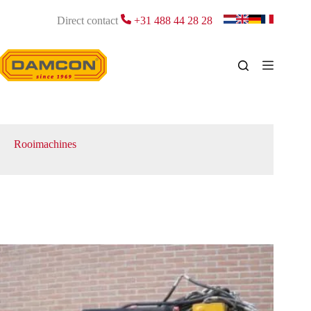
Ga
naar
Direct contact
+31 488 44 28 28
de
inhoud
Rooimachines