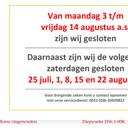
Damcon cultivatoren
Damcon schoffelmachine
De Damcon cultivatoren zijn speciaal
De Damcon schoffelmach
gebouwd voor het werken in smalle
uitgevoerd met horizontal
rijen.
Kress vingerwieders
Diepwoeler DW-3-90R