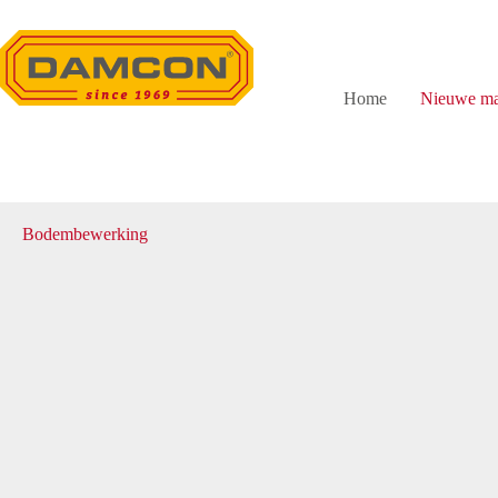
Ga
naar
de
inhoud
Home
Nieuwe ma
Bodembewerking