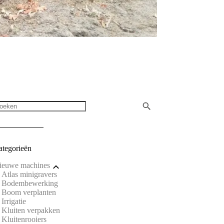
ategorieën
ieuwe machines
Atlas minigravers
Bodembewerking
Boom verplanten
Irrigatie
Kluiten verpakken
Kluitenrooiers