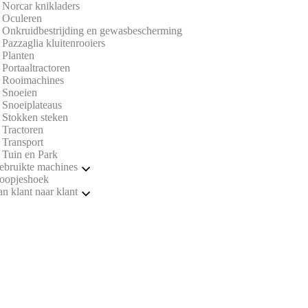
Norcar knikladers
Oculeren
Onkruidbestrijding en gewasbescherming
Pazzaglia kluitenrooiers
Planten
Portaaltractoren
Rooimachines
Snoeien
Snoeiplateaus
Stokken steken
Tractoren
Transport
Tuin en Park
ebruikte machines
oopjeshoek
Kluitenrooiers
n klant naar klant
Portaaltractoren
Rooimachines
Bodembewerking
Snoeien
Onkruidbestrijding en gewasbescherming
Tractoren
Portaaltractoren