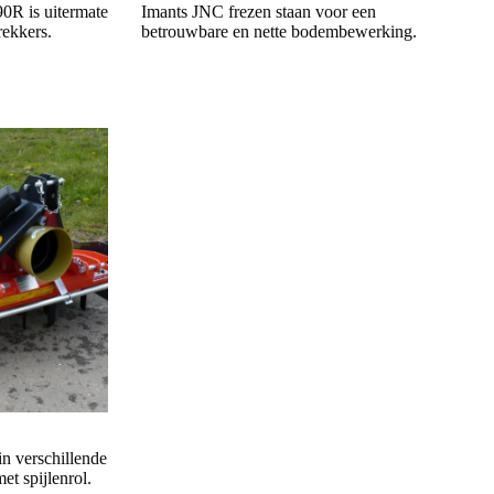
0R is uitermate
Imants JNC frezen staan voor een
rekkers.
betrouwbare en nette bodembewerking.
in verschillende
et spijlenrol.