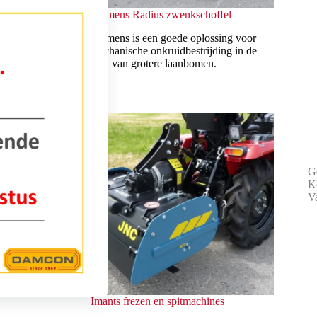
s
Clemens Radius zwenkschoffel
ines zijn
Clemens is een goede oplossing voor
e schoffels.
mechanische onkruidbestrijding in de
teelt van grotere laanbomen.
G
K
Va
Imants frezen en spitmachines