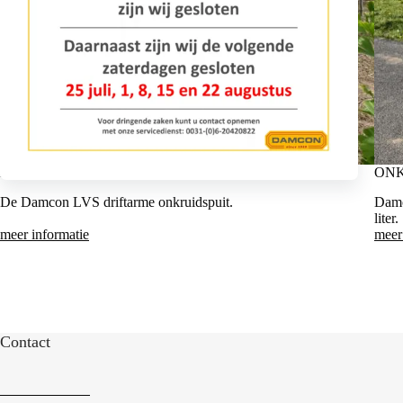
DAMCON LVS ONKRUIDSPUIT
ONK
De Damcon LVS driftarme onkruidspuit.
Damc
liter.
meer informatie
meer
Contact