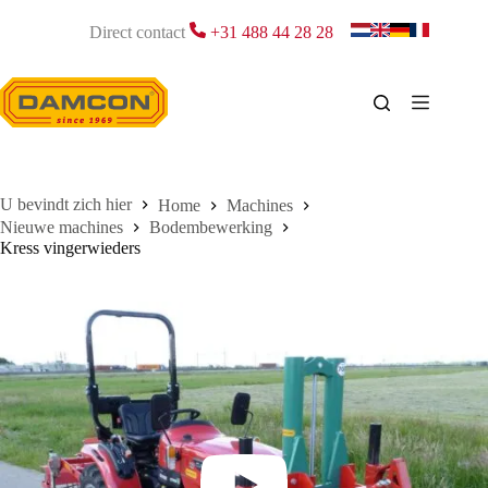
Ga
naar
Direct contact
+31 488 44 28 28
de
inhoud
Home
Machines
Nieuwe machines
Bodembewerking
Kress vingerwieders