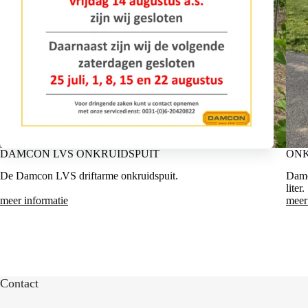
DAMCON LVS ONKRUIDSPUIT
ONK
De Damcon LVS driftarme onkruidspuit.
Damc
liter.
meer informatie
meer
Contact