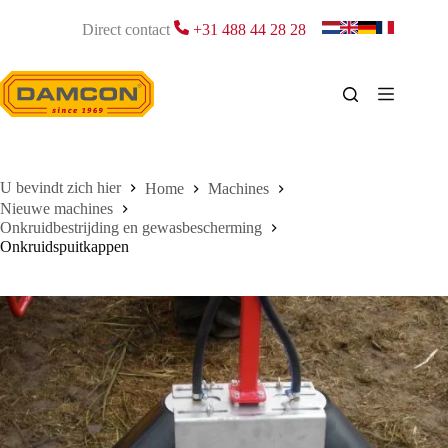
Ga
naar
Direct contact
+31 488 44 28 28
de
inhoud
Home
Machines
Nieuwe machines
Onkruidbestrijding en gewasbescherming
Onkruidspuitkappen