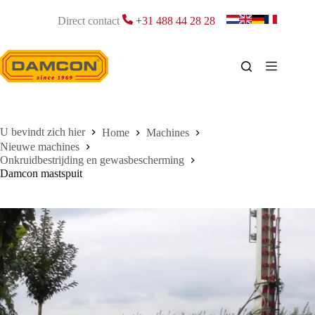
Ga
naar
Direct contact
+31 488 44 28 28
de
inhoud
Home
Machines
Nieuwe machines
Onkruidbestrijding en gewasbescherming
Damcon mastspuit