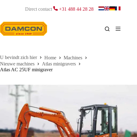
Ga
naar
Direct contact
+31 488 44 28 28
de
inhoud
Home
Machines
Nieuwe machines
Atlas minigravers
Atlas AC 25UF minigraver