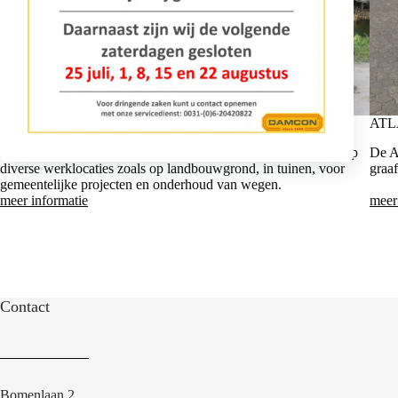
ATLAS AC 08B MINIGRAVER
ATL
De Atlas minigraver AC 08B, is ideaal voor werkzaamheden op
De A
diverse werklocaties zoals op landbouwgrond, in tuinen, voor
graa
gemeentelijke projecten en onderhoud van wegen.
meer informatie
meer
Contact
Bomenlaan 2