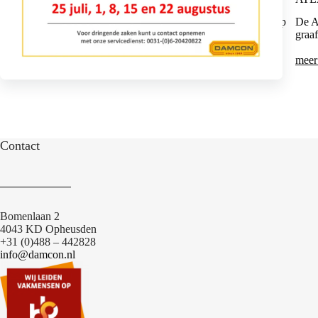
De Atlas minigraver AC 08B, is ideaal voor werkzaamheden op
De A
diverse werklocaties zoals op landbouwgrond, in tuinen, voor
graa
gemeentelijke projecten en onderhoud van wegen.
meer informatie
meer
Contact
Bomenlaan 2
4043 KD Opheusden
+31 (0)488 – 442828
info@damcon.nl