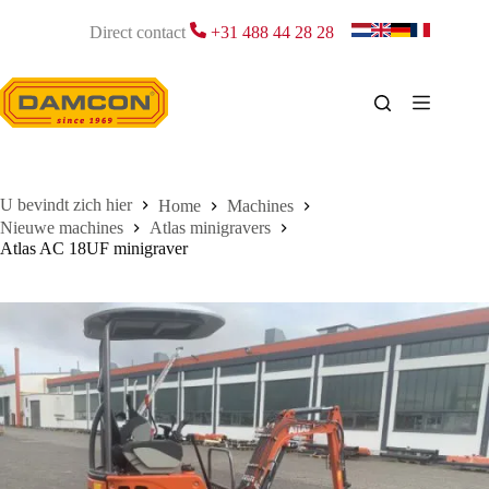
Ga
naar
Direct contact
+31 488 44 28 28
de
inhoud
Home
Machines
Nieuwe machines
Atlas minigravers
Atlas AC 18UF minigraver