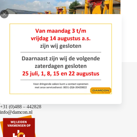
Contact
Bomenlaan 2
4043 KD Opheusden
+31 (0)488 – 442828
info@damcon.nl