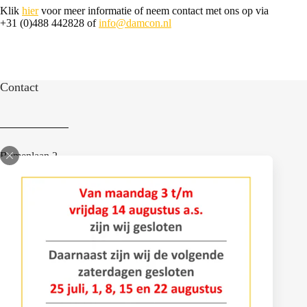
Klik
hier
voor meer informatie of neem contact met ons op via
+31 (0)488 442828 of
info@damcon.nl
Contact
Bomenlaan 2
4043 KD Opheusden
+31 (0)488 – 442828
info@damcon.nl