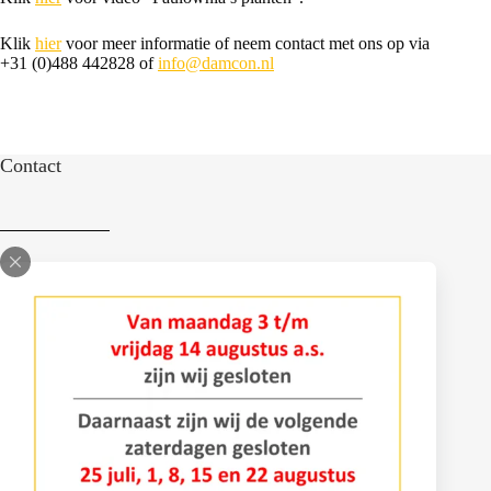
Klik
hier
voor meer informatie of neem contact met ons op via
+31 (0)488 442828 of
info@damcon.nl
Contact
Bomenlaan 2
4043 KD Opheusden
+31 (0)488 – 442828
info@damcon.nl