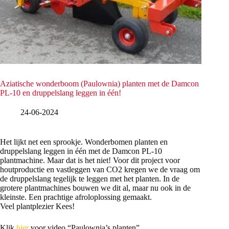
Aziatische wonderboom (Paulownia) planten met de Damcon
PL-10 en druppelslang leggen in één!
24-06-2024
Het lijkt net een sprookje. Wonderbomen planten en
druppelslang leggen in één met de Damcon PL-10
plantmachine. Maar dat is het niet! Voor dit project voor
houtproductie en vastleggen van CO2 kregen we de vraag om
de druppelslang tegelijk te leggen met het planten. In de
grotere plantmachines bouwen we dit al, maar nu ook in de
kleinste. Een prachtige afroloplossing gemaakt.
Veel plantplezier Kees!
Klik
hier
voor video “Paulownia’s planten”.