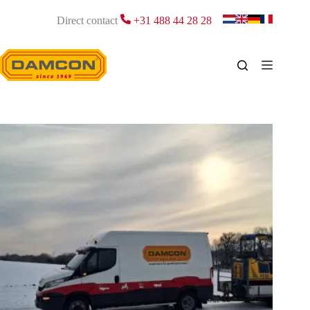
Ga
naar
Direct contact
+31 488 44 28 28
de
inhoud