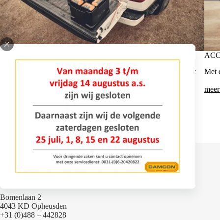
ACCUTECHNOLOGIE
ACC
Of het nu in je eigen tuin is of voor professioneel gebruik – met
Met 
de accumachines van STIHL ben je klaar voor elke uitdaging.
meer informatie
meer
Contact
Bomenlaan 2
4043 KD Opheusden
+31 (0)488 – 442828