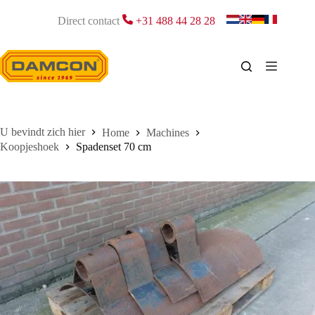
Ga
naar
Direct contact
+31 488 44 28 28
de
inhoud
Home
Machines
Koopjeshoek
Spadenset 70 cm