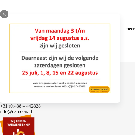
meer informatie
meer
Contact
Bomenlaan 2
4043 KD Opheusden
+31 (0)488 – 442828
info@damcon.nl