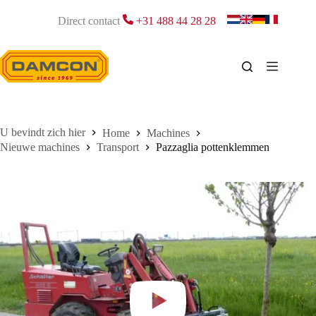
Ga
naar
Direct contact
+31 488 44 28 28
de
inhoud
Home
Machines
Nieuwe machines
Transport
Pazzaglia pottenklemmen