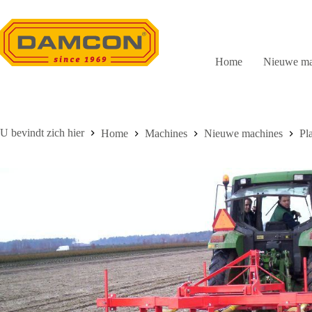
Ga
naar
de
inhoud
Home
Nieuwe ma
Home
Machines
Nieuwe machines
Pl