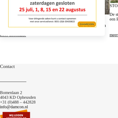
STO
De s
STOKKENBOOR HSD-FZ
een P
De stokkenboor HSD-FZ is gemaakt om vooraan een Pazzaglia
of Holmac kluitenrooimachine te bouwen.
meer informatie
meer
Contact
Bomenlaan 2
4043 KD Opheusden
+31 (0)488 – 442828
info@damcon.nl