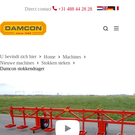
Ga
naar
Direct contact
+31 488 44 28 28
de
inhoud
Home
Machines
Nieuwe machines
Stokken steken
Damcon stokkendrager