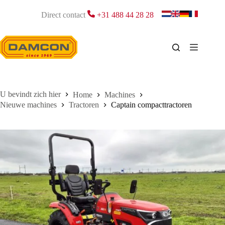
Ga
naar
Direct contact
+31 488 44 28 28
de
inhoud
Home
Machines
Nieuwe machines
Tractoren
Captain compacttractoren